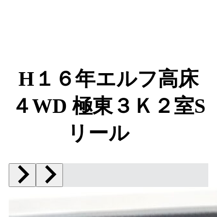
H１６年エルフ高床
４WD 極東３Ｋ２室S
リール