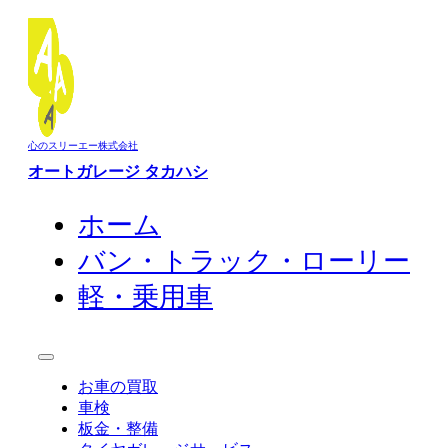
心のスリーエー株式会社
オートガレージ タカハシ
ホーム
バン・トラック・ローリー
軽・乗用車
お車の買取
車検
板金・整備