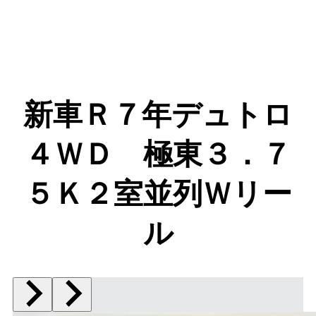
新車Ｒ７年デュトロ
４ＷＤ 極東３．７
５Ｋ２室並列Ｗリー
ル