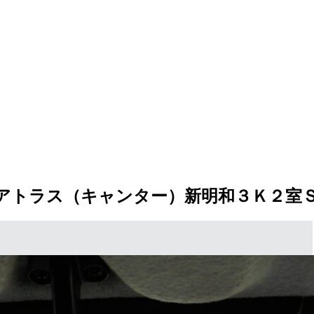
アトラス（キャンター）新明和３Ｋ２