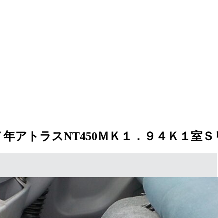
７年アトラスNT450ＭＫ１．９４Ｋ１室Ｓ