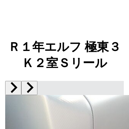
Ｒ１年エルフ 極東３
Ｋ２室Ｓリール